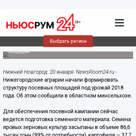
Общество
20.01.2018
16:36
Подготовку к весенне-посевной
кампании начали нижегородские
аграрии
Выбрать регион
Ведется подготовка семенного материала и посевных
площадей.
Нижний Новгород. 20 января. NewsRoom24.ru -
Нижегородские аграрии начали формировать
структуру посевных площадей под урожай 2018
года. Об этом сообщили в областном минсельхозе.
Для обеспечения посевной кампании сейчас
ведется подготовка семенного материала. Семена
яровых зерновых культур засыпаны в объеме 86,6
тысяч тонн (99% от потребности), картофеля — 37,7