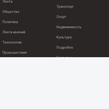
Лента
Транспорт
Общество
Спорт
Политика
Недвижимость
Лента мнений
Культура
Технологии
Подробно
Происшествия
Здоровье
Экономика
ПОДПИСКА
Подпишись на рассылку NEWSROOM24
и будь
в курсе новостей в своём городе:
Подписаться