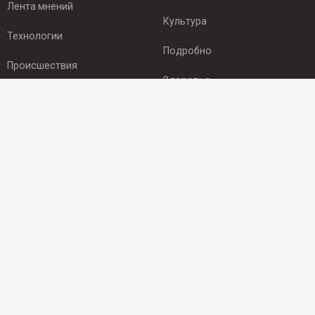
Лента мнений
Культура
Технологии
Подробно
Происшествия
Здоровье
Экономика
ПОДПИСКА
Подпишись на рассылку NEWSROOM24
и будь
в курсе новостей в своём городе:
Подписаться
© 2012 - 2025 ООО "Ньюсрум" (ИА Newsroom24 (Ньюсрум24).
Учредитель — ООО "Ньюсрум"
Свидетельство о регистрации СМИ ИА № ФС 77 - 45920 от 22.07.2011г.
выдано Федеральной службой по надзору в сфере связи,
информационных технологий и массовый коммуникаций.