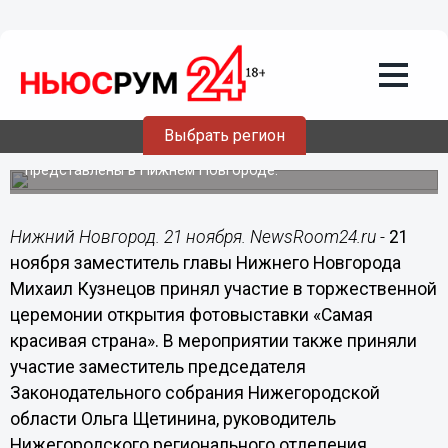
21.11.2017
17:46
«На выставке «Самая красивая страна»
мы видим, как богата наша земля», -
Михаил Кузнецов
Выбрать регион
Работы-победители ежегодного конкурса фотографий
под эгидой Русского географического общества
представлены в Нижнем Новгороде.
Нижний Новгород. 21 ноября. NewsRoom24.ru -
21
ноября заместитель главы Нижнего Новгорода
Михаил Кузнецов принял участие в торжественной
церемонии открытия фотовыставки «Самая
красивая страна». В мероприятии также приняли
участие заместитель председателя
Законодательного собрания Нижегородской
области Ольга Щетинина, руководитель
Нижегородского регионального отделения