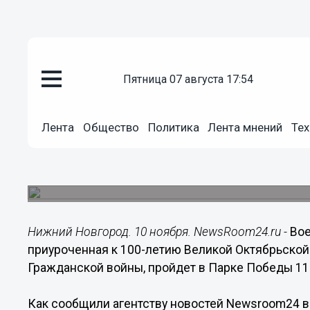
Общество
пятница 07 августа 17:54
10.11.2017
21:45
Военно-историческая реконстр
Лента
Общество
Политика
Лента мнений
Тех
Победы 11 ноября
Она приурочена к 100-летию Великой Октябрьс
Гражданской войны.
Нижний Новгород. 10 ноября. NewsRoom24.ru -
Вое
приуроченная к 100-летию Великой Октябрьской
Гражданской войны, пройдет в Парке Победы 11 
Как сообщили агентству новостей Newsroom24 в