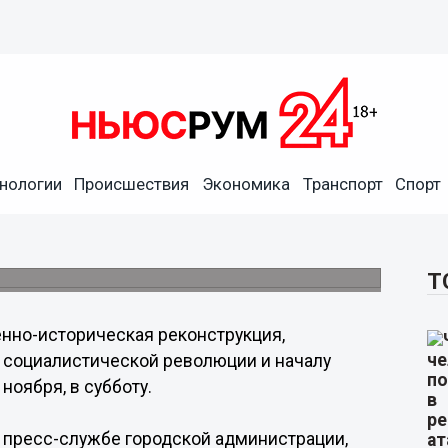
укция пройдет в Парке
нологии
Происшествия
Экономика
Транспорт
Спорт
кой социалистической революции и началу
Т
нно-историческая реконструкция,
 социалистической революции и началу
ноября, в субботу.
 пресс-службе городской администрации,