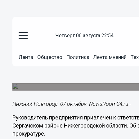
четверг 06 августа 22:54
Общество
07.10.2017
22:34
Лента
Общество
Политика
Лента мнений
Тех
Руководитель нижегородского 
использование детского труда
Нарушения выявлены прокурорской проверкой
Нижний Новгород. 07 октября. NewsRoom24.ru -
Руководитель предприятия привлечен к ответств
Сергачском районе Нижегородской области. Об
прокуратуре.