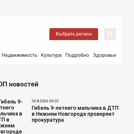
Выбрать регион
Недвижимость
Культура
Подробно
Здоровье
ОП новостей
05.8.2026 09:20
Гибель 9-летнего мальчика в ДТП
в Нижнем Новгороде проверяет
прокуратура