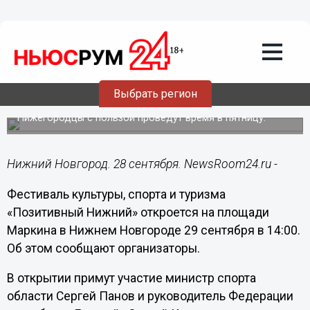
Общество
28.09.2017
14:24
Фестиваль «Позитивный Нижний»
Выбрать регион
пройдет в регионе 29 сентября
Нижегородцы с пользой проведут время в пятницу.
Нижний Новгород. 28 сентября. NewsRoom24.ru -
Фестиваль культуры, спорта и туризма
«Позитивный Нижний» откроется на площади
Маркина в Нижнем Новгороде 29 сентября в 14:00.
Об этом сообщают организаторы.
В открытии примут участие министр спорта
области Сергей Панов и руководитель Федерации