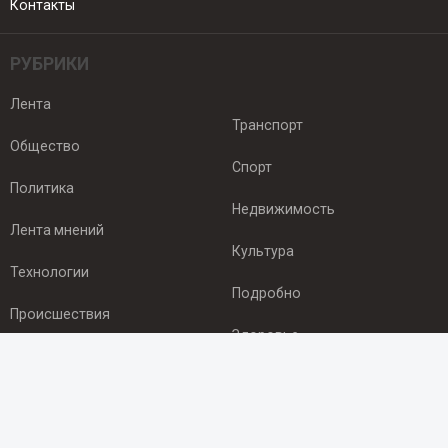
Контакты
РУБРИКИ
Лента
Транспорт
Общество
Спорт
Политика
Недвижимость
Лента мнений
Культура
Технологии
Подробно
Происшествия
Здоровье
Экономика
ПОДПИСКА
Подпишись на рассылку NEWSROOM24
и будь
в курсе новостей в своём городе: