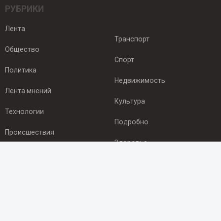
РУБРИКИ
Лента
Транспорт
Общество
Спорт
Политика
Недвижимость
Лента мнений
Культура
Технологии
Подробно
Происшествия
Здоровье
Экономика
ПОДПИСКА
Подпишись на рассылку NEWSROOM24
и будь
в курсе новостей в своём городе: