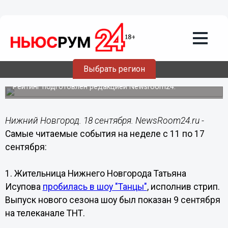
Общество
18.09.2017
07:00
Опубликован топ-5 самых интересных
Выбрать регион
событий минувшей недели
Рейтинг подготовлен редакцией Newsroom24.
Нижний Новгород. 18 сентября. NewsRoom24.ru -
Самые читаемые события на неделе с 11 по 17
сентября:
1. Жительница Нижнего Новгорода Татьяна
Исупова
пробилась в шоу "Танцы"
, исполнив стрип.
Выпуск нового сезона шоу был показан 9 сентября
на телеканале ТНТ.