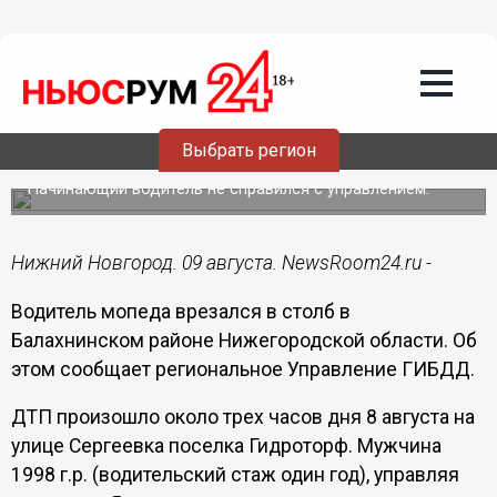
Общество
09.08.2017
15:35
Водитель мопеда госпитализирован
после наезда на световую опору в
Выбрать регион
поселке Гидроторф
Начинающий водитель не справился с управлением.
Нижний Новгород. 09 августа. NewsRoom24.ru -
Водитель мопеда врезался в столб в
Балахнинском районе Нижегородской области. Об
этом сообщает региональное Управление ГИБДД.
ДТП произошло около трех часов дня 8 августа на
улице Сергеевка поселка Гидроторф. Мужчина
1998 г.р. (водительский стаж один год), управляя