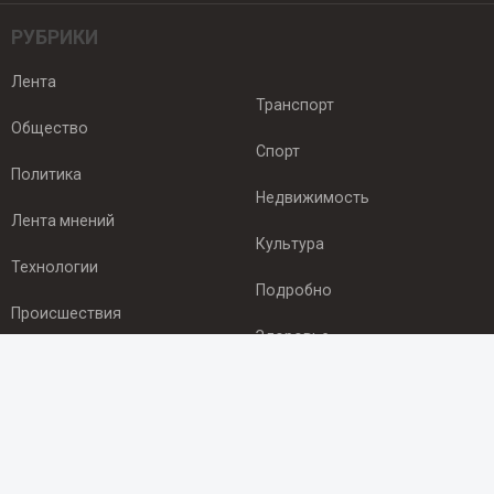
РУБРИКИ
Лента
Транспорт
Общество
Спорт
Политика
Недвижимость
Лента мнений
Культура
Технологии
Подробно
Происшествия
Здоровье
Экономика
ПОДПИСКА
Подпишись на рассылку NEWSROOM24
и будь
в курсе новостей в своём городе: