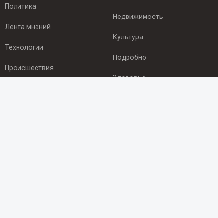
Политика
Недвижимость
Лента мнений
Культура
Технологии
Подробно
Происшествия
Здоровье
Экономика
ПОДПИСКА
Подпишись на рассылку NEWSROOM24
и будь
в курсе новостей в своём городе:
Подписаться
© 2012 - 2025 ООО "Ньюсрум" (ИА Newsroom24 (Ньюсрум24).
Учредитель — ООО "Ньюсрум"