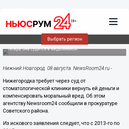
Общество
08.08.2017
16:40
Нижегородка заболела гальванизмом
Выбрать регион
после визита к стоматологу
Теперь она судится в медклиникой.
Нижний Новгород. 08 августа. NewsRoom24.ru -
Нижегородка требует через суд от
стоматологической клиники вернуть ей деньги и
компенсировать моральный вред. Об этом
агентству Newsroom24 сообщили в прокуратуре
Советского района.
Из искового заявления следует, что с 2013-го по