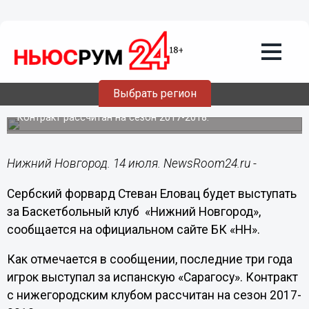
Общество
14.07.2017
16:03
Сербский форвард Стеван Еловац
Выбрать регион
будет выступать за БК «НН»
Контракт рассчитан на сезон 2017-2018.
Нижний Новгород. 14 июля. NewsRoom24.ru -
Сербский форвард Стеван Еловац будет выступать
за Баскетбольный клуб «Нижний Новгород»,
сообщается на официальном сайте БК «НН».
Как отмечается в сообщении, последние три года
игрок выступал за испанскую «Сарагосу». Контракт
с нижегородским клубом рассчитан на сезон 2017-