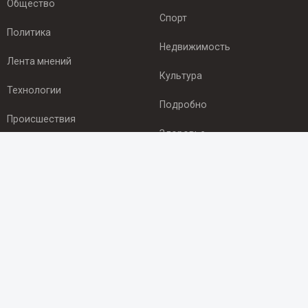
Общество
Спорт
Политика
Недвижимость
Лента мнений
Культура
Технологии
Подробно
Происшествия
Здоровье
Экономика
ПОДПИСКА
Подпишись на рассылку NEWSROOM24
и будь
в курсе новостей в своём городе:
Подписаться