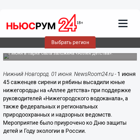
Общество
01.06.2017
17:57
45 саженцев сирени и рябины высадил
Нижегородский водоканал в Парке
Выбрать регион
Победы
1 июня в парке была заложена «Аллея детства».
Нижний Новгород. 01 июня. NewsRoom24.ru -
1 июня
45 саженцев сирени и рябины высадили юные
нижегородцы на «Аллее детства» при поддержке
руководителей «Нижегородского водоканала», а
также федеральных и региональных
природоохранных и надзорных ведомств.
Мероприятие было приурочено ко Дню защиты
детей и Году экологии в России.