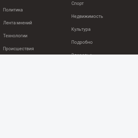
Спорт
Политика
Недвижимость
Лента мнений
Культура
Технологии
Подробно
Происшествия
Здоровье
Экономика
ПОДПИСКА
Подпишись на рассылку NEWSROOM24
и будь
в курсе новостей в своём городе:
Подписаться
© 2012 - 2025 ООО "Ньюсрум" (ИА Newsroom24 (Ньюсрум24).