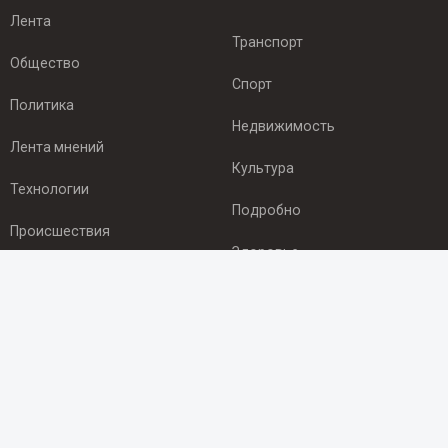
Лента
Транспорт
Общество
Спорт
Политика
Недвижимость
Лента мнений
Культура
Технологии
Подробно
Происшествия
Здоровье
Экономика
ПОДПИСКА
Подпишись на рассылку NEWSROOM24
и будь
в курсе новостей в своём городе: