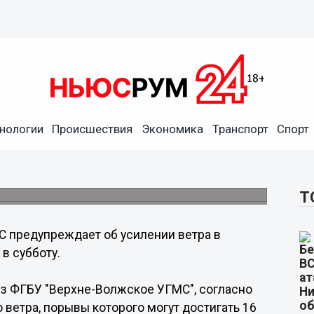
нологии
Происшествия
Экономика
Транспорт
Спорт
 ветре в Нижнем Новгороде
ь 16 метров в секунду.
Т
 предупреждает об усилении ветра в
в субботу.
з ФГБУ "Верхне-Волжское УГМС", согласно
ветра, порывы которого могут достигать 16