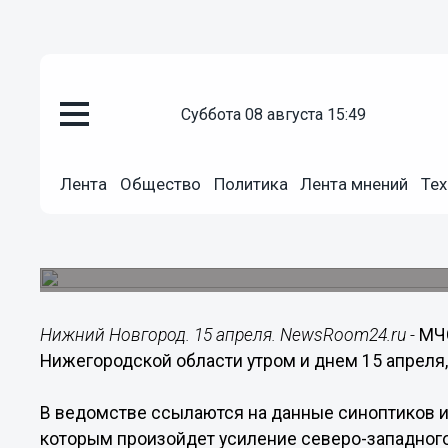
суббота 08 августа 15:49
Общество
15.04.2017
06:00
Лента
Общество
Политика
Лента мнений
Тех
МЧС предупреждает о сильном
15 апреля
Порывы северо-западного ветра могут достигат
Нижний Новгород. 15 апреля. NewsRoom24.ru -
МЧС
Нижегородской области утром и днем 15 апреля, 
В ведомстве ссылаются на данные синоптиков и
которым произойдет усиление северо-западного 