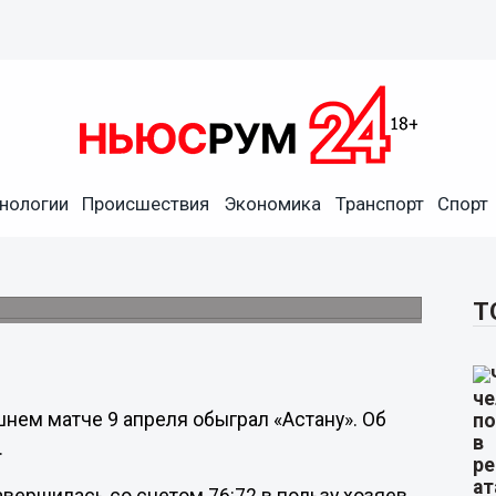
нологии
Происшествия
Экономика
Транспорт
Спорт
ла БК «НН» в плей-офф
апреля в Нижнем Новгороде.
Т
нем матче 9 апреля обыграл «Астану». Об
.