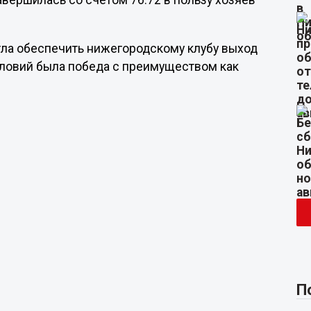
авершилась со счетом 76:72 в пользу хозяев
гла обеспечить нижегородскому клубу выход
словий была победа с преимуществом как
П