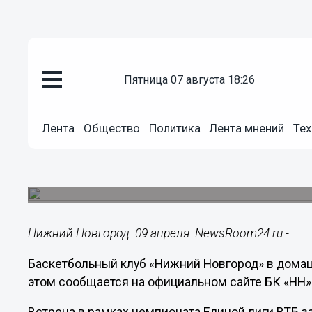
пятница 07 августа 18:26
Общество
Лента
Общество
Политика
Лента мнений
Тех
09.04.2017
22:28
Победа над «Астаной» не выве
Матч чемпионата Единой лиги ВТБ состоялся 9 
Нижний Новгород. 09 апреля. NewsRoom24.ru -
Баскетбольный клуб «Нижний Новгород» в домаш
этом сообщается на официальном сайте БК «НН»