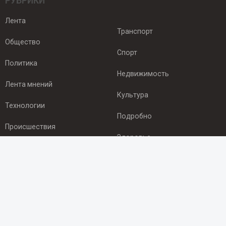
РУБРИКИ
Лента
Транспорт
Общество
Спорт
Политика
Недвижимость
Лента мнений
Культура
Технологии
Подробно
Происшествия
Здоровье
Экономика
ПОДПИСКА
Подпишись на рассылку NEWSROOM24
и будь
в курсе новостей в своём городе: