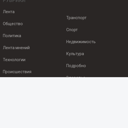
РУБРИКИ
Лента
Транспорт
Общество
Спорт
Политика
Недвижимость
Лента мнений
Культура
Технологии
Подробно
Происшествия
Здоровье
Экономика
ПОДПИСКА
Подпишись на рассылку NEWSROOM24
и будь
в курсе новостей в своём городе: