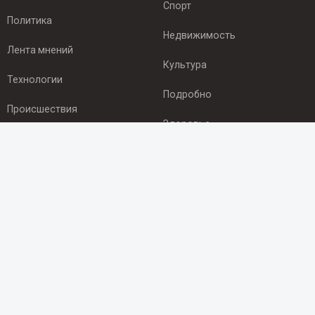
Спорт
Политика
Недвижимость
Лента мнений
Культура
Технологии
Подробно
Происшествия
Здоровье
Экономика
ПОДПИСКА
Подпишись на рассылку NEWSROOM24
и будь
в курсе новостей в своём городе:
Подписаться
© 2012 - 2025 ООО "Ньюсрум" (ИА Newsroom24 (Ньюсрум24).