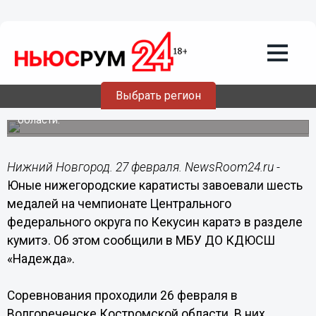
Общество
27.02.2017
14:58
Юные нижегородские каратисты
завоевали шесть медалей на
чемпионате ЦФО
Выбрать регион
Турнир по Кекусин каратэ проходил в Костромской
области.
Нижний Новгород. 27 февраля. NewsRoom24.ru -
Юные нижегородские каратисты завоевали шесть
медалей на чемпионате Центрального
федерального округа по Кекусин каратэ в разделе
кумитэ. Об этом сообщили в МБУ ДО КДЮСШ
«Надежда».
Соревнования проходили 26 февраля в
Волгореченске Костромской области. В них