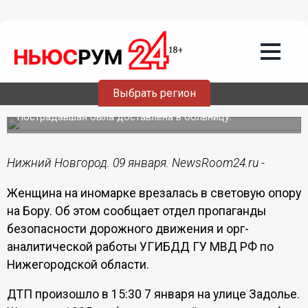
Общество
09.01.2017
13:12
Женщина на иномарке врезалась в
Выбрать регион
световую опору на Бору
Пострадавшая была доставлена в больницу.
Нижний Новгород. 09 января. NewsRoom24.ru -
Женщина на иномарке врезалась в световую опору
на Бору. Об этом сообщает отдел пропаганды
безопасности дорожного движения и орг-
аналитической работы УГИБДД ГУ МВД РФ по
Нижегородской области.
ДТП произошло в 15:30 7 января на улице Задолье.