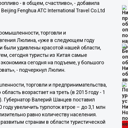
ропливо - в общем, счастливо», - добавила
jing Fenghua ATC International Travel Co.Ltd
промышленности, торговли и
вгения Люлина, «уже в следующем году
и были удивлены красотой нашей области,
тем, сегодня туристы из Китая самые
 экономика сегодня на подъеме, у большого
вать», - подчеркнул Люлин.
ленности, торговли и предпринимательства,
бласть возрастает на треть (в 2015 году - 1
ч). Губернатор Валерий Шанцев поставил
году увеличить турпоток втрое – до 3,1 млн
близительно равно количеству населения.
 развитым странам в области туристической