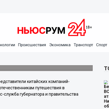
аний-туроператоров
 соотечественникам
нологии
Происшествия
Экономика
Транспорт
Спорт
 область
рофильным министерством задачу к 2020
о 3,1 млн человек в год.
Т
едставители китайских компаний-
отечественникам путешествия в
с-служба губернатора и правительства