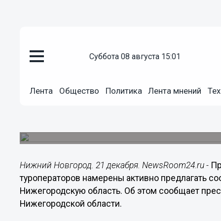
Общество
суббота 08 августа 15:01
21.12.2016
12:09
Представители китайских комп
намерены активно предлагать
Лента
Общество
Политика
Лента мнений
Тех
путешествия в Нижегородскую
Губернатор Валерий Шанцев поставил перед п
году увеличить региональный турпоток втрое – д
Нижний Новгород. 21 декабря. NewsRoom24.ru -
Пр
туроператоров намерены активно предлагать со
Нижегородскую область. Об этом сообщает прес
Нижегородской области.