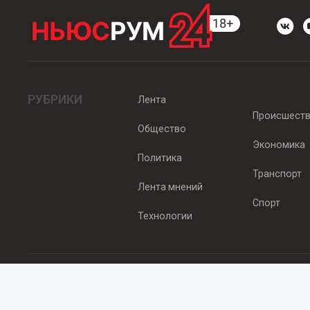
РУБРИКИ
Лента
Происшест
Общество
Экономика
Политика
Транспорт
Лента мнений
Спорт
Технологии
© 2012 - 2025 ООО "Ньюсрум" (ИА Newsroom24 (Ньюсрум24). Учр
Свидетельство о регистрации СМИ ИА № ФС 77 - 45920 от 22.07.
Главный редактор Эмилия Ткаченко. Адрес редакции: Нижний Новгор
Телефон: +79965565378, E-mail:
sales@newsroom24.ru