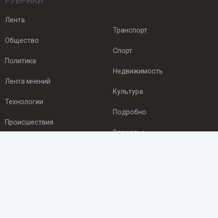
РУБРИКИ
Лента
Транспорт
Общество
Спорт
Политика
Недвижимость
Лента мнений
Культура
Технологии
Подробно
Происшествия
Здоровье
Экономика
ПОДПИСКА
Подпишись на рассылку NEWSROOM24
и будь
в курсе новостей в своём городе: