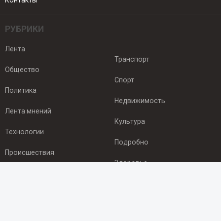
Контакты
РУБРИКИ
Лента
Транспорт
Общество
Спорт
Политика
Недвижимость
Лента мнений
Культура
Технологии
Подробно
Происшествия
Здоровье
Экономика
ПОДПИСКА
Подпишись на рассылку NEWSROOM24
и будь
в курсе новостей в своём городе: