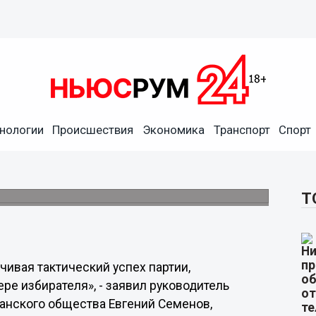
печивая тактический успех
трате ее авторитета, -
нологии
Происшествия
Экономика
Транспорт
Спорт
развития гражданского общества
 не утверждать Бочкарева на пост
Т
ивая тактический успех партии,
тере избирателя», - заявил руководитель
анского общества Евгений Семенов,