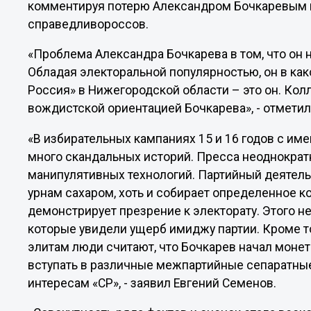
комментируя потерю Александром Бочкаревым 
справедливороссов.
«Проблема Александра Бочкарева в том, что он 
Обладая электоральной популярностью, он в как
Россия» в Нижегородской области – это он. Колл
вождистской ориентацией Бочкарева», - отметил
«В избирательных кампаниях 15 и 16 годов с и
много скандальных историй. Пресса неоднократ
манипулятивных технологий. Партийный деятел
урнам сахаром, хоть и собирает определенное ко
демонстрирует презрение к электорату. Этого не
которые увидели ущерб имиджу партии. Кроме т
элитам люди считают, что Бочкарев начал моне
вступать в различные межпартийные сепаратные
интересам «СР», - заявил Евгений Семенов.