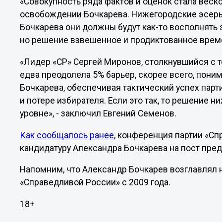
«Совокупность ряда фактов и оценок стала веск
освобождении Бочкарева. Нижегородские эсеры
Бочкарева они должны будут как-то восполнять 
но решение взвешенное и продиктованное време
«Лидер «СР» Сергей Миронов, столкнувшийся с т
едва преодолела 5% барьер, скорее всего, пони
Бочкарева, обеспечивая тактический успех партии
и потере избирателя. Если это так, то решение
уровне», - заключил Евгений Семенов.
Как сообщалось ранее
, конференция партии «Сп
кандидатуру Александра Бочкарева на пост пре
Напомним, что Александр Бочкарев возглавлял
«Справедливой России» с 2009 года.
18+