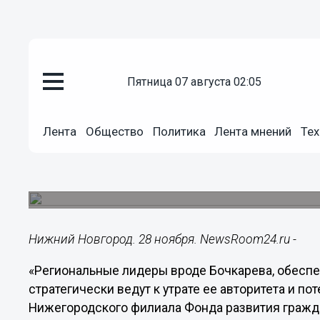
Общество
28.11.2016
17:19
пятница 07 августа 02:05
Лидеры вроде Бочкарева, обес
партии, стратегически ведут к у
Евгений Семенов
Лента
Общество
Политика
Лента мнений
Тех
Руководитель Нижегородского филиала Фонда 
прокомментировал решение справедливороссов
председателя регионального отделения.
Нижний Новгород. 28 ноября. NewsRoom24.ru -
«Региональные лидеры вроде Бочкарева, обеспеч
стратегически ведут к утрате ее авторитета и по
Нижегородского филиала Фонда развития гражд