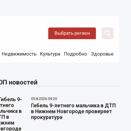
Выбрать регион
Недвижимость
Культура
Подробно
Здоровье
ОП новостей
05.8.2026 09:20
Гибель 9-летнего мальчика в ДТП
в Нижнем Новгороде проверяет
прокуратура