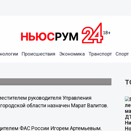
нологии
Происшествия
Экономика
Транспорт
Спорт
ого УФАС РФ назначен
 ФАС России Игорем Артемьевым.
Т
естителем руководителя Управления
ородской области назначен Марат Валитов.
одителем ФАС России Игорем Артемьевым.