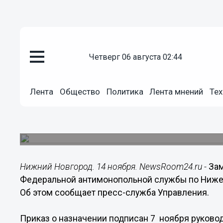
четверг 06 августа 02:44
Общество
14.11.2016
16:10
Лента
Общество
Политика
Лента мнений
Тех
Замруководителя Нижегородск
Марат Валитов
Приказ о назначении подписан руководителем
Нижний Новгород. 14 ноября. NewsRoom24.ru -
Зам
Федеральной антимонопольной службы по Нижег
Об этом сообщает пресс-служба Управления.
Приказ о назначении подписан 7 ноября руков