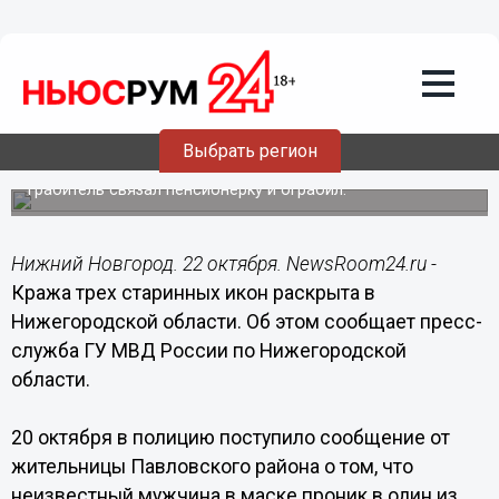
Общество
22.10.2016
11:10
Кража трех старинных икон раскрыта
Выбрать регион
в Нижегородской области
Грабитель связал пенсионерку и ограбил.
Нижний Новгород. 22 октября. NewsRoom24.ru -
Кража трех старинных икон раскрыта в
Нижегородской области. Об этом сообщает пресс-
служба ГУ МВД России по Нижегородской
области.
20 октября в полицию поступило сообщение от
жительницы Павловского района о том, что
неизвестный мужчина в маске проник в один из