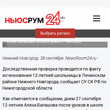
Общество
28.09.2016
14:46
Доследственная проверка проводится
по факту исчезновения 12-летней
Выбрать регион
школьницы в Нижнем Новгороде
Алена Балашова пропала днем 27 сентября.
Нижний Новгород. 28 сентября. NewsRoom24.ru -
Доследственная проверка проводится по факту
исчезновения 12-летней школьницы в Ленинском
районе Нижнего Новгорода, сообщает СУ СК РФ по
Нижегородской области.
Как отмечается в сообщении, днем 27 сентября
12-летняя Алена Балашова после уроков в школе