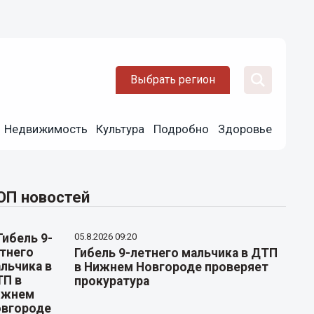
Выбрать регион
Недвижимость
Культура
Подробно
Здоровье
ОП новостей
05.8.2026 09:20
Гибель 9-летнего мальчика в ДТП
в Нижнем Новгороде проверяет
прокуратура