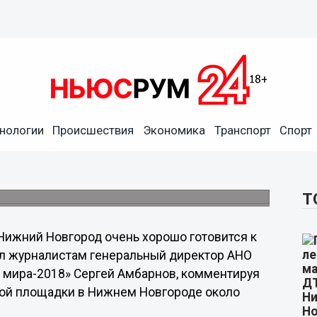
 готовится к Чемпионату
Амбарнов
нологии
Происшествия
Экономика
Транспорт
Спорт
я и мониторинга чемпионата мира-2018»
атчевой тренировочной площадки в Нижнем
Т
Нижний Новгород очень хорошо готовится к
вил журналистам генеральный директор АНО
 мира-2018» Сергей Амбарнов, комментируя
ной площадки в Нижнем Новгороде около