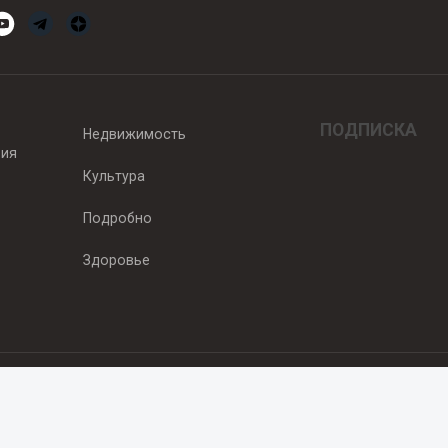
ПОДПИСКА
Недвижимость
вия
Культура
Подробно
Здоровье
едитель — ООО "Ньюсрум"
2011г. выдано Федеральной службой по надзору в сфере связи, информа
од, ул. Пискунова. 59, п.14, оф. 606
.ru
, охраняются в соответствии с законодательством РФ, в том числе 