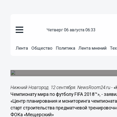
Общество
четверг 06 августа 06:33
12.09.2016
18:25
Нижний Новгород очень хорошо
мира по футболу FIFA 2018, - 
Лента
Общество
Политика
Лента мнений
Тех
Генеральный директор АНО «Центр планировани
прокомментировал старт строительства предм
Новгороде около ФОКа «Мещерский».
Нижний Новгород. 12 сентября. NewsRoom24.ru -
«
Чемпионату мира по футболу FIFA 2018™», - зая
«Центр планирования и мониторинга чемпионата
старт строительства предматчевой тренировоч
ФОКа «Мещерский»