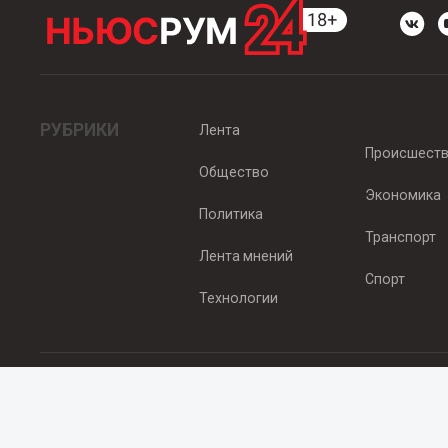
РУБРИКИ
Лента
Происшест
Общество
Экономика
Политика
Транспорт
Лента мнений
Спорт
Технологии
© 2012 - 2025 ООО "Ньюсрум" (ИА Newsroom24 (Ньюсрум24). Учр
Свидетельство о регистрации СМИ ИА № ФС 77 - 45920 от 22.07.
Главный редактор Эмилия Ткаченко. Адрес редакции: Нижний Новгор
Телефон: +79965565378, E-mail:
sales@newsroom24.ru
Все права на материалы, размещенные на сайте
www.newsroom24