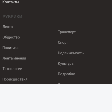
Контакты
РУБРИКИ
Лента
Транспорт
Общество
Спорт
Политика
Недвижимость
Лента мнений
Культура
Технологии
Подробно
Происшествия
Здоровье
Экономика
ПОДПИСКА
Подпишись на рассылку NEWSROOM24
и будь
в курсе новостей в своём городе: