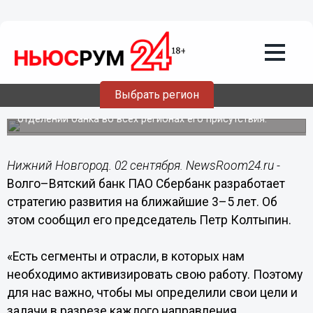
Общество
02.09.2016
16:08
Волго–Вятский банк Сбербанка
разработает стратегию развития на
ближайшие 3–5 лет
Выбрать регион
Стратегии развития также будут разработаны для
отделений банка во всех регионах его присутствия.
Нижний Новгород. 02 сентября. NewsRoom24.ru -
Волго–Вятский банк ПАО Сбербанк разработает
стратегию развития на ближайшие 3–5 лет. Об
этом сообщил его председатель Петр Колтыпин.
«Есть сегменты и отрасли, в которых нам
необходимо активизировать свою работу. Поэтому
для нас важно, чтобы мы определили свои цели и
задачи в разрезе каждого направления