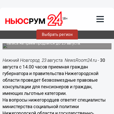
Общество
23.08.2016
20:55
Безвозмездные правовые
консультации проведет приемная
граждан губернатора и правительства
Выбрать регион
Нижегородской области 30 августа
Запись на прием продлится до 25 августа.
Нижний Новгород. 23 августа. NewsRoom24.ru -
30
августа с 14.00 часов приемная граждан
губернатора и правительства Нижегородской
области проведет безвозмездные правовые
консультации для пенсионеров и граждан,
имеющих льготные категории.
На вопросы нижегородцев ответят специалисты
министерства социальной политики
Нижегородской области и государственно-