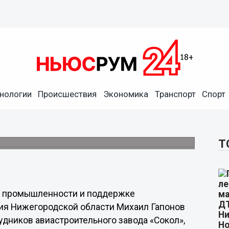
нологии
Происшествия
Экономика
Транспорт
Спорт
в авиастроительного завода
лота
тникам завода.
Т
е, промышленности и поддержке
ия Нижегородской области Михаил Гапонов
дников авиастроительного завода «Сокол»,