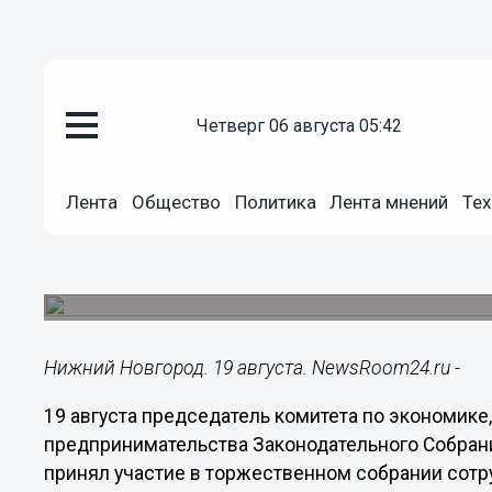
четверг 06 августа 05:42
Общество
19.08.2016
19:10
Лента
Общество
Политика
Лента мнений
Тех
Гапонов поздравил сотруднико
«Сокол» с Днем Воздушного ф
Депутат вручил Благодарственные письма рабо
Нижний Новгород. 19 августа. NewsRoom24.ru -
19 августа председатель комитета по экономик
предпринимательства Законодательного Собран
принял участие в торжественном собрании сотру