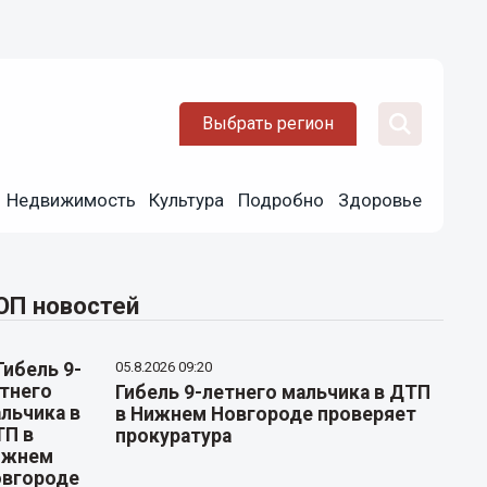
Выбрать регион
Недвижимость
Культура
Подробно
Здоровье
ОП новостей
05.8.2026 09:20
Гибель 9-летнего мальчика в ДТП
в Нижнем Новгороде проверяет
прокуратура