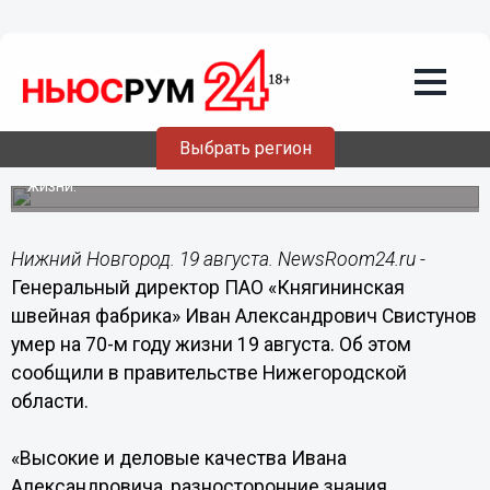
Общество
19.08.2016
17:19
Скончался гендиректор Княгининской
швейной фабрики Иван Свистунов
Выбрать регион
Иван Свистунов скончался 19 августа на 70–м году
жизни.
Нижний Новгород. 19 августа. NewsRoom24.ru -
Генеральный директор ПАО «Княгининская
швейная фабрика» Иван Александрович Свистунов
умер на 70-м году жизни 19 августа. Об этом
сообщили в правительстве Нижегородской
области.
«Высокие и деловые качества Ивана
Александровича, разносторонние знания,