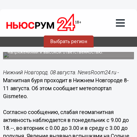
Общество
08.08.2016
11:35
Магнитная буря проходит в Нижнем
Новгороде 8-11 августа
Выбрать регион
Явление опасно для людей, работа и жизнь которых
связана с длительными нервно-психическими
напряжениями и высокой ответственностью.
Нижний Новгород. 08 августа. NewsRoom24.ru -
Магнитная буря проходит в Нижнем Новгороде 8-
11 августа. Об этом сообщает метеопортал
Gismeteo.
Согласно сообщению, слабая геомагнитная
активность наблюдается в понедельник с 9.00 до
18.--, во вторник с 0.00 до 3.00 и в среду с 3.00 до
полудня. Явление вызвано вспышками на Солнце.