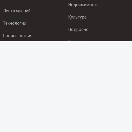
Недвижимость
Лента мнений
Культура
Технологии
Подробно
Происшествия
Здоровье
Экономика
ПОДПИСКА
Подпишись на рассылку NEWSROOM24
и будь
в курсе новостей в своём городе:
Подписаться
© 2012 - 2025 ООО "Ньюсрум" (ИА Newsroom24 (Ньюсрум24).
Учредитель — ООО "Ньюсрум"
Свидетельство о регистрации СМИ ИА № ФС 77 - 45920 от 22.07.2011г.