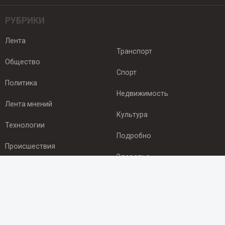
РУБРИКИ
Лента
Транспорт
Общество
Спорт
Политика
Недвижимость
Лента мнений
Культура
Технологии
Подробно
Происшествия
Здоровье
Экономика
ПОДПИСКА
Подпишись на рассылку NEWSROOM24
и будь
в курсе новостей в своём городе: