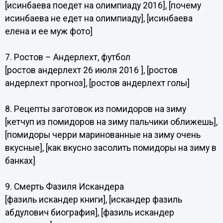
[исинбаева поедет на олимпиаду 2016], [почему
исинбаева не едет на олимпиаду], [исинбаева
елена и ее муж фото]
7. Ростов – Андерлехт, футбол
[ростов андерлехт 26 июля 2016 ], [ростов
андерлехт прогноз], [ростов андерлехт голы]
8. Рецепты заготовок из помидоров на зиму
[кетчуп из помидоров на зиму пальчики оближешь],
[помидоры черри маринованные на зиму очень
вкусные], [как вкусно засолить помидоры на зиму в
банках]
9. Смерть Фазиля Искандера
[фазиль искандер книги], [искандер фазиль
абдулович биография], [фазиль искандер