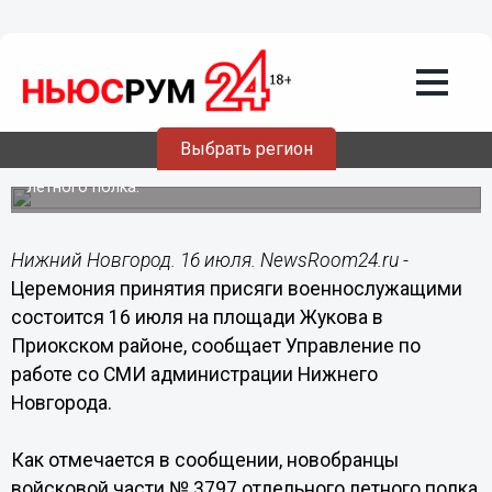
16.07.2016
03:00
Церемония принятия присяги
военнослужащими пройдет 16 июля на
площади Жукова в Приокском районе
Выбрать регион
Торжественную клятву на верность Отечеству дадут
новобранцы войсковой части №3797 отдельного
летного полка.
Нижний Новгород. 16 июля. NewsRoom24.ru -
Церемония принятия присяги военнослужащими
состоится 16 июля на площади Жукова в
Приокском районе, сообщает Управление по
работе со СМИ администрации Нижнего
Новгорода.
Как отмечается в сообщении, новобранцы
войсковой части № 3797 отдельного летного полка