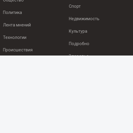
Общество
Спорт
Политика
Недвижимость
Лента мнений
Культура
Технологии
Подробно
Происшествия
Здоровье
Экономика
ПОДПИСКА
Подпишись на рассылку NEWSROOM24
и будь
в курсе новостей в своём городе:
Подписаться