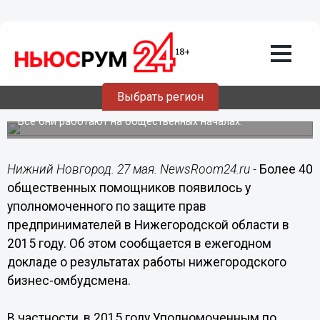
Общество
27.05.2016
10:32
Более 40 общественных помощников
появилось у бизнес-омбудсмена в
Выбрать регион
Нижегородской области
Все они работают на общественных началах.
Нижний Новгород. 27 мая. NewsRoom24.ru -
Более 40
общественных помощников появилось у
уполномоченного по защите прав
предпринимателей в Нижегородской области в
2015 году. Об этом сообщается в ежегодном
докладе о результатах работы нижегородского
бизнес-омбудсмена.
В частности, в 2015 году Уполномоченным по