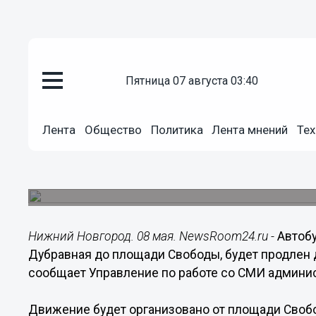
пятница 07 августа 03:40
Общество
08.05.2016
04:42
Лента
Общество
Политика
Лента мнений
Тех
Автобусный маршрут Т-72 буде
«Цветы»
На маршруте будут находиться 22 автобуса.
Нижний Новгород. 08 мая. NewsRoom24.ru -
Автоб
Дубравная до площади Свободы, будет продлен д
сообщает Управление по работе со СМИ админи
Движение будет организовано от площади Свобо