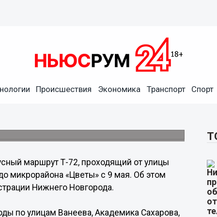
нологии
Происшествия
Экономика
Транспорт
Спорт
т продлен до микрорайона
Т
усный маршрут Т-72, проходящий от улицы
о микрорайона «Цветы» с 9 мая. Об этом
страции Нижнего Новгорода.
ды по улицам Ванеева, Академика Сахарова,