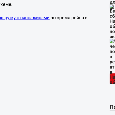
схеме.
ршрутку с пассажирами
во время рейса в
П