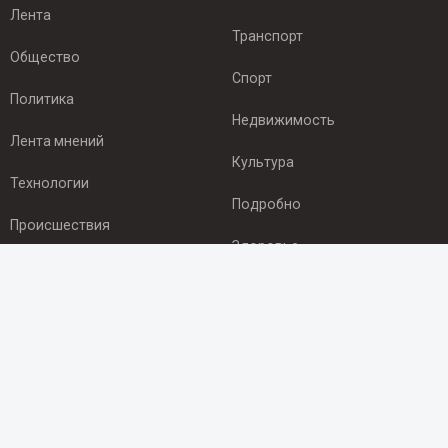
Лента
Транспорт
Общество
Спорт
Политика
Недвижимость
Лента мнений
Культура
Технологии
Подробно
Происшествия
Здоровье
Экономика
ПОДПИСКА
Подпишись на рассылку NEWSROOM24
и будь
в курсе новостей в своём городе:
Подписаться