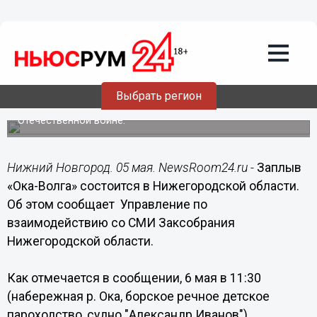
Общество
05.05.2016
16:09
Заплыв «Ока-Волга» состоится 6 мая в
Нижегородской области
Выбрать регион
Мероприятие посвящено Дню Победы в Великой
Отечественной войне.
Нижний Новгород. 05 мая. NewsRoom24.ru -
Заплыв
«Ока-Волга» состоится в Нижегородской области.
Об этом сообщает Управление по
взаимодействию со СМИ Заксобрания
Нижегородской области.
Как отмечается в сообщении, 6 мая в 11:30
(набережная р. Ока, борское речное детское
пароходство, судно "Александр Иванов")