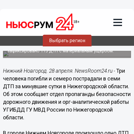
Общество
28.04.2016
10:32
Три человека погибли и семеро
пострадали в ДТП за минувшие сутки в
Нижегородской области
Выбрать регион
В целом за сутки инспекторами в регионе
зафиксировано 115 ДТП с материальным ущербом.
Нижний Новгород. 28 апреля. NewsRoom24.ru -
Три
человека погибли и семеро пострадали в семи
ДТП за минувшие сутки в Нижегородской области.
Об этом сообщает отдел пропаганды безопасности
дорожного движения и орг-аналитической работы
УГИБДД ГУ МВД России по Нижегородской
области.
В городе Нижнем Новгороде произошло одно ДТП,