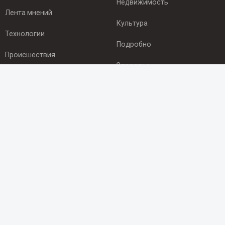
Недвижимость
Лента мнений
Культура
Технологии
Подробно
Происшествия
Здоровье
Экономика
ПОДПИСКА
Подпишись на рассылку NEWSROOM24
и будь
в курсе новостей в своём городе:
Подписаться
© 2012 - 2025 ООО "Ньюсрум" (ИА Newsroom24 (Ньюсрум24).
Учредитель — ООО "Ньюсрум"
Свидетельство о регистрации СМИ ИА № ФС 77 - 45920 от 22.07.2011г.
выдано Федеральной службой по надзору в сфере связи,