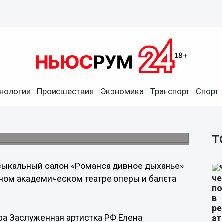
дивное дыханье» состоится
оперы и балета имени А. С.
нологии
Происшествия
Экономика
Транспорт
Спорт
ра Заслуженная артистка РФ Елена
Т
ыкальный салон «Романса дивное дыханье»
ном академическом театре оперы и балета
ра Заслуженная артистка РФ Елена