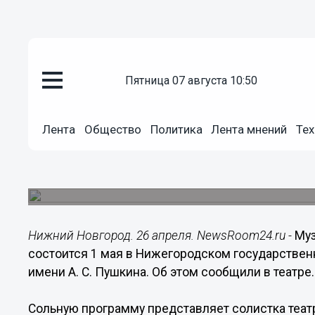
Общество
пятница 07 августа 10:50
26.04.2016
15:31
Музыкальный салон «Романса 
1 мая в Нижегородском театре 
Лента
Общество
Политика
Лента мнений
Тех
Пушкина
Сольную программу представляет солистка теат
Шевченко.
Нижний Новгород. 26 апреля. NewsRoom24.ru -
Муз
состоится 1 мая в Нижегородском государствен
имени А. С. Пушкина. Об этом сообщили в театре.
Сольную программу представляет солистка теат