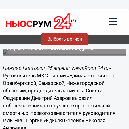
Общество
25.04.2016
18:50
Дмитрий Азаров выражает
соболезнования
Руководитель МКС Партии «Единая Россия» по
Выбрать регион
Оренбургской, Самарской, Нижегородской областям
Дмитрий Азаров выразил соболезнования по случаю
скоропостижной смерти Николая Андреева.
Нижний Новгород. 25 апреля. NewsRoom24.ru -
Руководитель МКС Партии «Единая Россия» по
Оренбургской, Самарской, Нижегородской
областям, председатель комитета Совета
Федерации Дмитрий Азаров выразил
соболезнования по случаю скоропостижной
смерти и.о. первого заместителя руководителя
РИК НРО Партии «Единая Россия» Николая
Андреева.