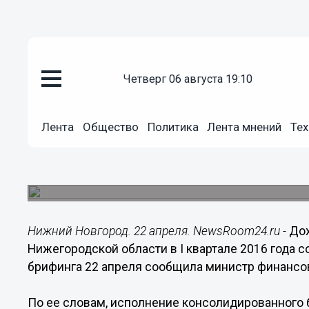
четверг 06 августа 19:10
Общество
22.04.2016
13:55
Лента
Общество
Политика
Лента мнений
Тех
Доходы консолидированного 
области в I квартале 2016 года
Его дефицит за аналогичный период составил 5,
Нижний Новгород. 22 апреля. NewsRoom24.ru -
До
Нижегородской области в I квартале 2016 года со
брифинга 22 апреля сообщила министр финансов
По ее словам, исполнение консолидированного б