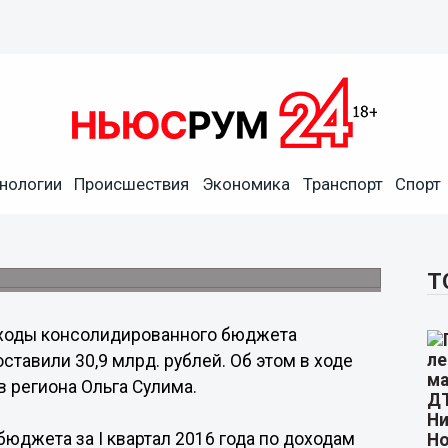
нологии
Происшествия
Экономика
Транспорт
Спорт
бюджета Нижегородской
 составили 30,9 млрд. рублей
4 млрд. рублей.
Т
ходы консолидированного бюджета
ставили 30,9 млрд. рублей. Об этом в ходе
 региона Ольга Сулима.
юджета за I квартал 2016 года по доходам