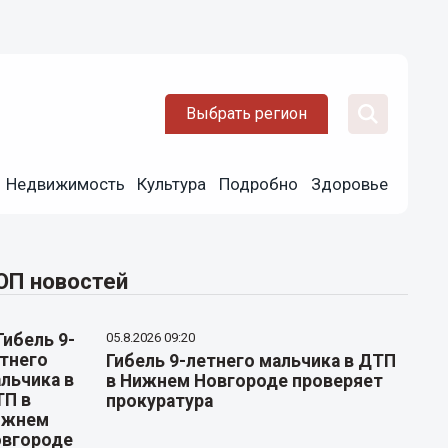
Выбрать регион
Недвижимость
Культура
Подробно
Здоровье
ОП новостей
05.8.2026 09:20
Гибель 9-летнего мальчика в ДТП
в Нижнем Новгороде проверяет
прокуратура