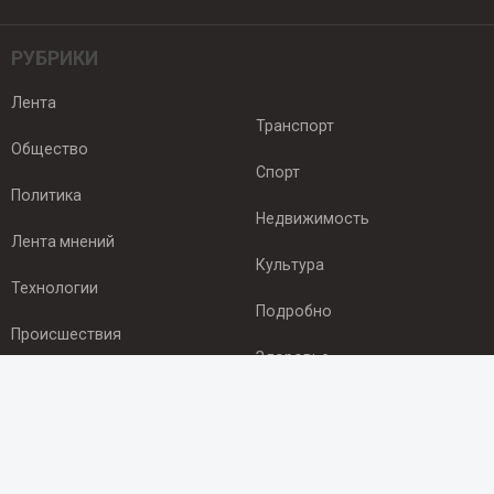
РУБРИКИ
Лента
Транспорт
Общество
Спорт
Политика
Недвижимость
Лента мнений
Культура
Технологии
Подробно
Происшествия
Здоровье
Экономика
ПОДПИСКА
Подпишись на рассылку NEWSROOM24
и будь
в курсе новостей в своём городе: