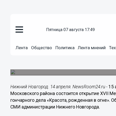
Общество
пятница 07 августа 17:49
14.04.2016
17:06
Фестиваль керамики и гончарно
Лента
Общество
Политика
Лента мнений
Тех
рожденная в огне» откроется 
На выставке будут представлены около 300 из
Городца, Богородска, Балахны, Дзержинска.
Нижний Новгород. 14 апреля. NewsRoom24.ru -
15 
Московского района состоится открытие XVII М
гончарного дела «Красота, рожденная в огне». О
СМИ администрации Нижнего Новгорода.