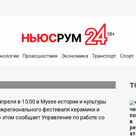
го дела «Красота,
нологии
Происшествия
Экономика
Транспорт
Спорт
в Московском районе
делий мастеров из Нижнего Новгорода,
Т
апреля в 15:00 в Музее истории и культуры
ежрегионального фестиваля керамики и
б этом сообщает Управление по работе со