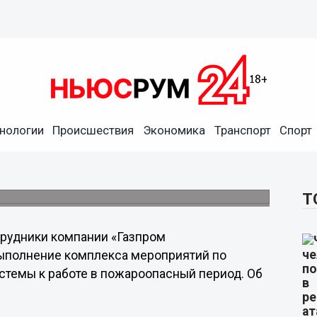
спределение Нижний
азового хозяйства к
нологии
Происшествия
Экономика
Транспорт
Спорт
роводов, проверку систем
оприятия.
Т
рудники компании «Газпром
ыполнение комплекса мероприятий по
стемы к работе в пожароопасный период. Об