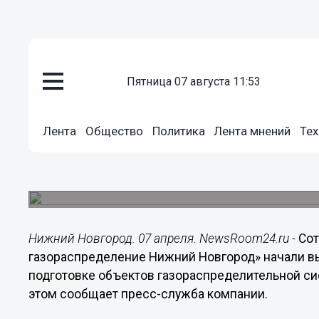
Общество
пятница 07 августа 11:53
07.04.2016
11:47
Специалисты «Газпром газора
Новгород» начали подготовку г
Лента
Общество
Политика
Лента мнений
Тех
пожароопасному периоду
Газовики проводят очистку охранных зон газоп
противопожарного водоснабжения и другие мер
Нижний Новгород. 07 апреля. NewsRoom24.ru -
Сот
газораспределение Нижний Новгород» начали в
подготовке объектов газораспределительной си
этом сообщает пресс-служба компании.