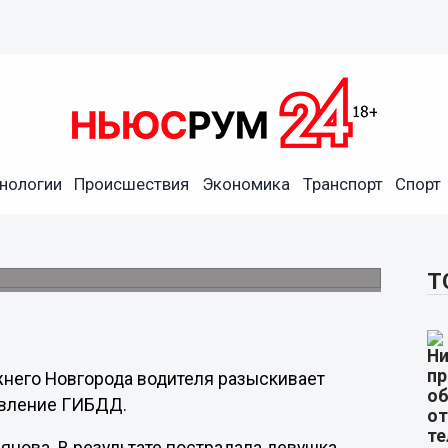
нологии
Происшествия
Экономика
Транспорт
Спорт
ьянова водителя
осавтоинспекция
Т
него Новгорода водителя разыскивает
авление ГИБДД.