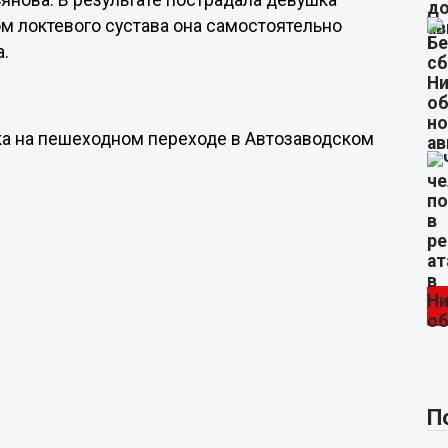
ьянова. В результате пострадала девушка
ом локтевого сустава она самостоятельно
а.
тка на пешеходном переходе в Автозаводском
П