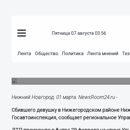
пятница 07 августа 03:56
Общество
01.03.2016
12:34
Лента
Общество
Политика
Лента мнений
Тех
Сбившего девушку на улице Ул
разыскивает нижегородская Г
ДТП произошло утром 29 февраля.
Нижний Новгород. 01 марта. NewsRoom24.ru -
Сбившего девушку в Нижегородском районе Ниж
Госавтоинспекция, сообщает региональное Упр