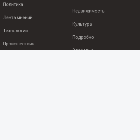
Политика
Недвижимость
Лента мнений
Культура
Технологии
Подробно
Происшествия
Здоровье
Экономика
ПОДПИСКА
Подпишись на рассылку NEWSROOM24
и будь
в курсе новостей в своём городе:
Подписаться
© 2012 - 2025 ООО "Ньюсрум" (ИА Newsroom24 (Ньюсрум24).
Учредитель — ООО "Ньюсрум"