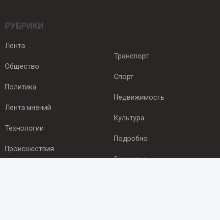
РУБРИКИ
Лента
Транспорт
Общество
Спорт
Политика
Недвижимость
Лента мнений
Культура
Технологии
Подробно
Происшествия
Здоровье
Экономика
ПОДПИСКА
Подпишись на рассылку NEWSROOM24
и будь
в курсе новостей в своём городе: