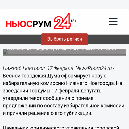
Общество
17.02.2016
18:45
Новая избирательная комиссия
Нижнего Новгорода будет
Выбрать регион
сформирована Гордумой весной
Выдвижение кандидатур начнется в ближайшее время.
Нижний Новгород. 17 февраля. NewsRoom24.ru -
Весной городская Дума сформирует новую
избирательную комиссию Нижнего Новгорода. На
заседании Гордумы 17 февраля депутаты
утвердили текст сообщения о при­еме
предложений по составу избира­тельной комиссии
и приняли решение о его публикации.
Начальник юридического управления городской